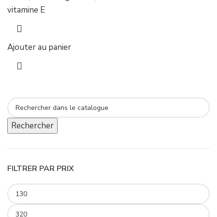
vitamine E
Ajouter au panier
Rechercher
FILTRER PAR PRIX
Prix min
Prix max