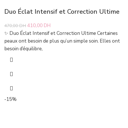
Duo Éclat Intensif et Correction Ultime
Le prix initial était : 470,00 DH.
410,00
DH
Le prix actuel est : 410,00 DH.
470,00
DH
✨ Duo Éclat Intensif et Correction Ultime Certaines
peaux ont besoin de plus qu’un simple soin. Elles ont
besoin d’équilibre,
-15%