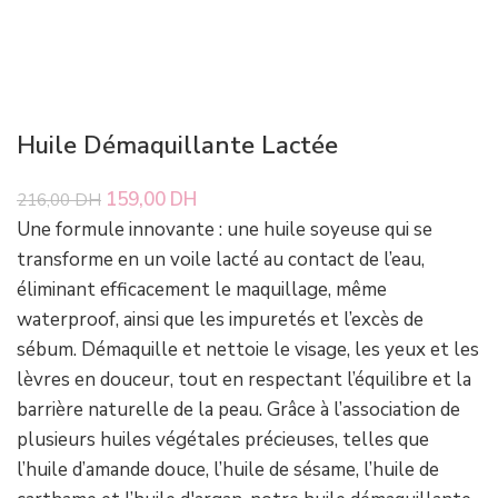
Huile Démaquillante Lactée
Le prix initial était : 216,00 DH.
159,00
DH
Le prix actuel est : 159,00 DH.
216,00
DH
Une formule innovante : une huile soyeuse qui se
transforme en un voile lacté au contact de l’eau,
éliminant efficacement le maquillage, même
waterproof, ainsi que les impuretés et l’excès de
sébum. Démaquille et nettoie le visage, les yeux et les
lèvres en douceur, tout en respectant l’équilibre et la
barrière naturelle de la peau. Grâce à l’association de
plusieurs huiles végétales précieuses, telles que
l’huile d’amande douce, l’huile de sésame, l’huile de