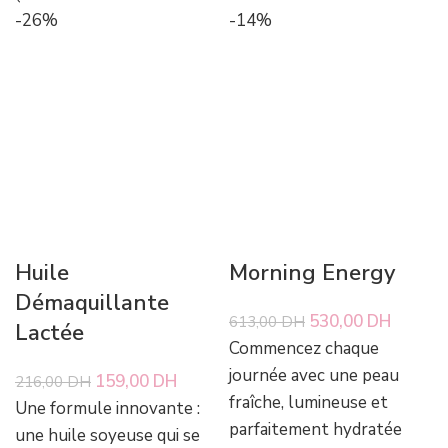
-26%
-14%
Huile
Morning Energy
Démaquillante
Le prix initial
530,00
DH
Le prix
613,00
DH
Lactée
Commencez chaque
était :
actuel e
journée avec une peau
613,00 DH.
530,00
Le prix initial était : 216,00 DH.
159,00
DH
Le prix actuel est : 159,00 DH.
216,00
DH
fraîche, lumineuse et
Une formule innovante :
parfaitement hydratée
une huile soyeuse qui se