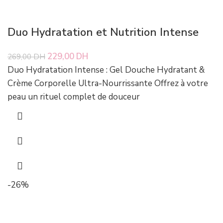
Duo Hydratation et Nutrition Intense
Le prix initial était : 269,00 DH.
229,00
DH
Le prix actuel est : 229,00 DH.
269,00
DH
Duo Hydratation Intense : Gel Douche Hydratant &
Crème Corporelle Ultra-Nourrissante Offrez à votre
peau un rituel complet de douceur
-26%