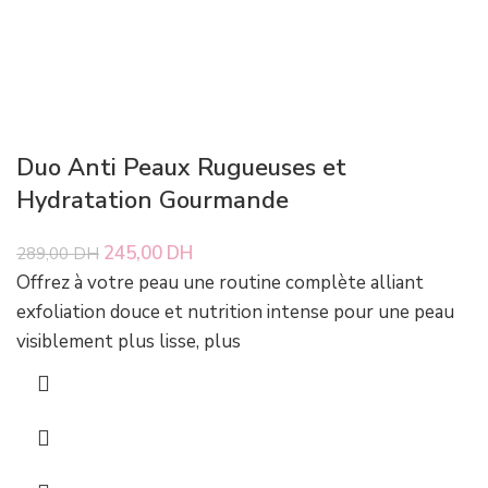
Duo Anti Peaux Rugueuses et
Hydratation Gourmande
Le prix initial était : 289,00 DH.
245,00
DH
Le prix actuel est : 245,00 DH.
289,00
DH
Offrez à votre peau une routine complète alliant
exfoliation douce et nutrition intense pour une peau
visiblement plus lisse, plus