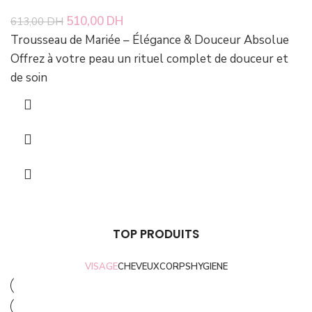
Le prix initial était : 613,00 DH.
510,00
DH
Le prix actuel est : 510,00 DH.
613,00
DH
Trousseau de Mariée – Élégance & Douceur Absolue
Offrez à votre peau un rituel complet de douceur et
de soin
TOP PRODUITS
VISAGE
CHEVEUX
CORPS
HYGIENE