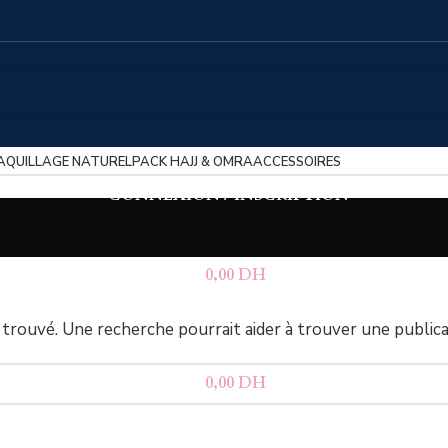
AQUILLAGE NATUREL
PACK HAJJ & OMRA
ACCESSOIRES
CONNEXION / INSCRIPTION
0,00
DH
MENU
trouvé. Une recherche pourrait aider à trouver une publica
0,00
DH