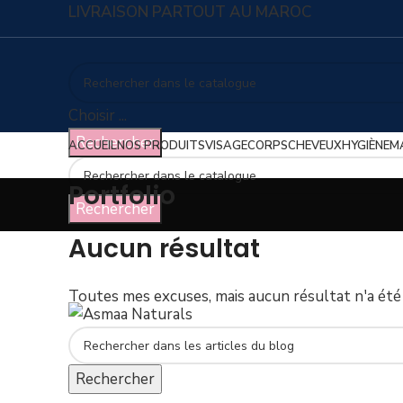
LIVRAISON PARTOUT AU MAROC
Choisir ...
Rechercher
ACCUEIL
NOS PRODUITS
VISAGE
CORPS
CHEVEUX
HYGIÈNE
M
Portfolio
Rechercher
Aucun résultat
Toutes mes excuses, mais aucun résultat n'a été 
Rechercher