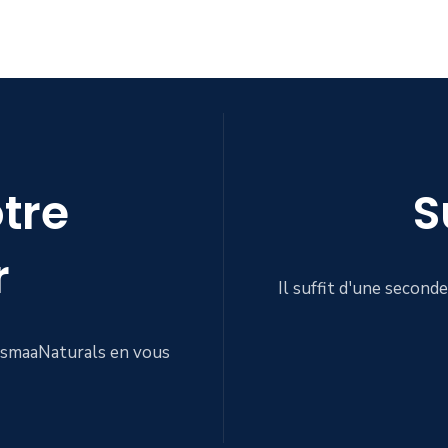
tre
S
r
Il suffit d'une secon
 AsmaaNaturals en vous