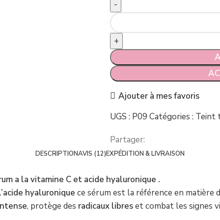
quantité de Élixir C : Soin écla
hyaluronique
A
AC
Ajouter à mes favoris
UGS :
P09
Catégories :
Teint 
Partager:
DESCRIPTION
AVIS (12)
EXPÉDITION & LIVRAISON
um a la vitamine C et acide hyaluronique .
l’acide hyaluronique
ce sérum est la référence en matière d
intense
, protège des
radicaux libres
et combat les signes vi