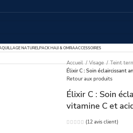
AQUILLAGE NATUREL
PACK HAJJ & OMRA
ACCESSOIRES
Accueil
Visage
Teint ter
Élixir C : Soin éclaircissant 
Retour aux produits
Élixir C : Soin écl
vitamine C et aci
(
12
avis client)