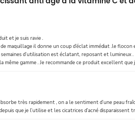
aircissant anti âge à la vitamine C et
uit et je suis ravie .
se de maquillage il donne un coup d’éclat immédiat .le floco
 semaines d’utilisation est éclatant, reposant et lumineux 
 de la même gamme . Je recommande ce produit excellent que
’absorbe très rapidement , on a le sentiment d’une peau fraî
depuis que je l’utilise et les cicatrices d’acné disparaissen