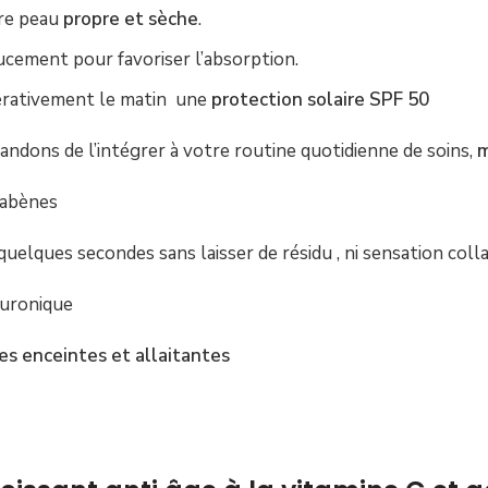
tre peau
propre et sèche
.
oucement pour favoriser l’absorption.
érativement le matin une
protection solaire SPF 50
dons de l’intégrer à votre routine quotidienne de soins,
m
arabènes
 quelques secondes sans laisser de résidu , ni sensation coll
aluronique
mes enceintes et allaitantes