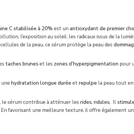
ine C stabilisée à 20%
est un
antioxydant de premier cho
ution, l’exposition au soleil, les radicaux issus de la lumiè
 cellules de la peau, ce sérum protège la peau des
dommag
les
taches brunes
et les
zones d’hyperpigmentation
pour u
e une
hydratation longue durée
et
repulpe
la peau tout e
, le sérum contribue à atténuer les
rides
,
ridules
, Il
stimul
 En favorisant une meilleure texture, il offre également u