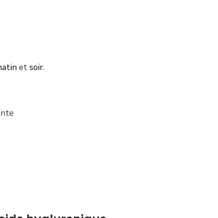
atin
et
soir
.
ante