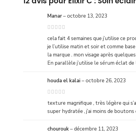
12 avis pour
Élixir C : Soin écl
Manar
–
octobre 13, 2023
cela fait 4 semaines que j’utilise ce prod
je l’utilise matin et soir et comme ba
la marque . mon visage après quelques
En parallèle j’utilise le sérum éclat
houda el kalai
–
octobre 26, 2023
texture magnifique , très légère qui s
super hydratée , j’ai moins de boutons 
chourouk
–
décembre 11, 2023