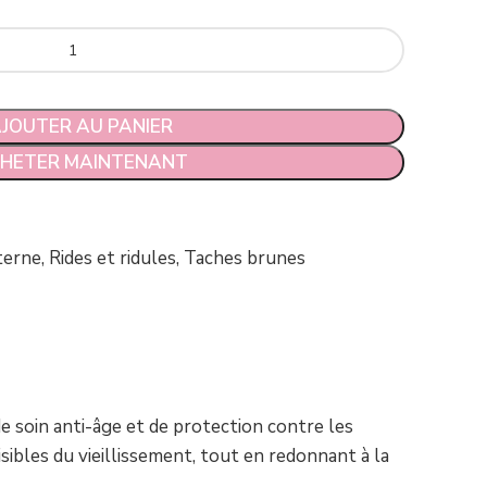
ircissant anti âge à la vitamine C et acide
JOUTER AU PANIER
HETER MAINTENANT
terne
,
Rides et ridules
,
Taches brunes
e soin anti-âge et de protection contre les
sibles du vieillissement, tout en redonnant à la