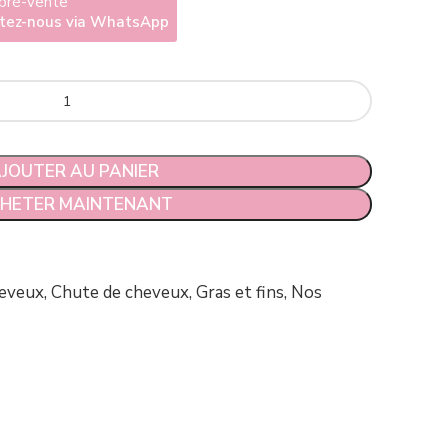
 pré-vente
ctez-nous via WhatsApp
et Anti Chute
JOUTER AU PANIER
HETER MAINTENANT
eveux
,
Chute de cheveux
,
Gras et fins
,
Nos