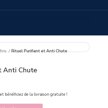
 fins
Rituel Purifiant et Anti Chute
et Anti Chute
t : 515,00 DH.
actuel est : 450,00 DH.
et bénéficiez de la livraison gratuite !