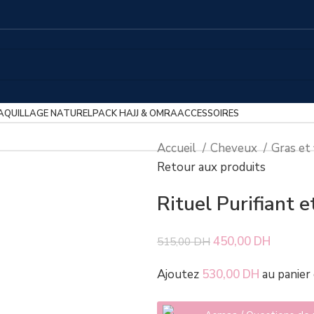
AQUILLAGE NATUREL
PACK HAJJ & OMRA
ACCESSOIRES
Accueil
Cheveux
Gras et
Retour aux produits
Rituel Purifiant 
Le prix initial étai
450,00
DH
Le prix 
515,00
DH
Ajoutez
530,00
DH
au panier 