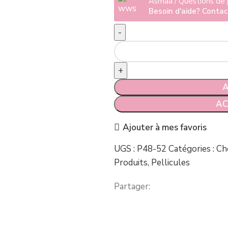
Asmaa / Questions de
Besoin d'aide? Conta
quantité de Rituel Purifiant 
A
AC
Ajouter à mes favoris
UGS :
P48-52
Catégories :
Ch
Produits
,
Pellicules
Partager: